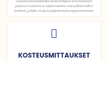
ruiskutusmenetelmällä vedenerityksiä ensimmäisten
joukossa Suomessa. Käytössämme ovat palkitut Kiillon
tuotteet, ja Kiilto on yksi pääyhteistyökumppaneitamme.
KOSTEUSMITTAUKSET
Teemme myös kosteusmittaukset uudiskohteisiin ja muihin
kiinteistöihin vesivahinkoepäilysten yhteydessä Satakunnan
ja Uudenmaan alueilla.
Lue lisää palveluistamme