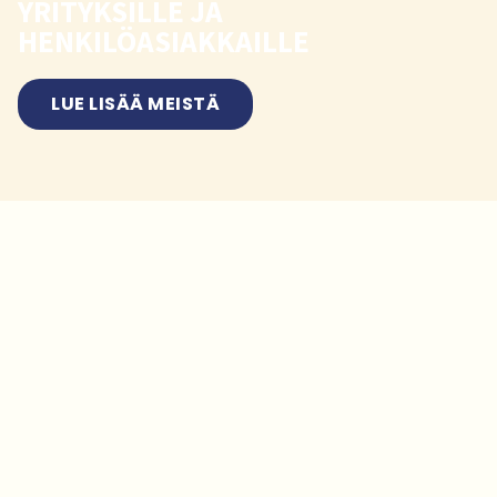
YRITYKSILLE JA
HENKILÖASIAKKAILLE
LUE LISÄÄ MEISTÄ