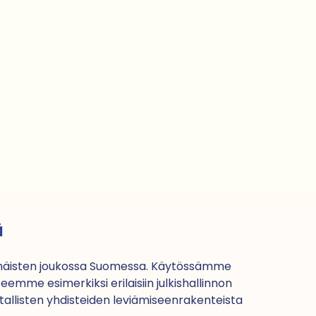
ä
immäisten joukossa Suomessa. Käytössämme
emme esimerkiksi erilaisiin julkishallinnon
aitallisten yhdisteiden leviämiseenrakenteista