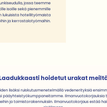
nkiseudulla, jossa teemme
ille isoille sekä pienemmille
in lukuisista hotellityömaista
hin ja kerrostalotyömaihin.
Laadukkaasti hoidetut urakat meilt
öiden lisäksi ruiskutusmenetelmällä vedenerityksiä ens
on yksi pääyhteistyökumppaneitamme. Ilmanvuotokorjauksia te
koteihin ja toimistorakennuksiin. Ilmanvuotokorjaus estää h