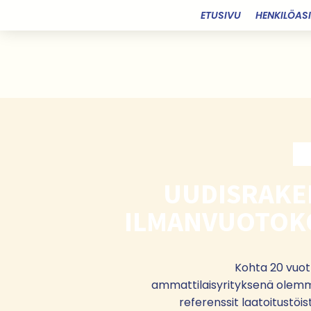
ETUSIVU
HENKILÖAS
UUDISRAKE
ILMANVUOTOK
Kohta 20 vuot
ammattilaisyrityksenä ole
referenssit laatoitustöi