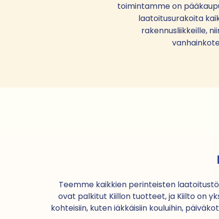
toimintamme on pääkaupu
laatoitusurakoita kaik
rakennusliikkeille, ni
vanhainkotei
Teemme kaikkien perinteisten laatoitust
ovat palkitut Kiillon tuotteet, ja Kiilto 
kohteisiin, kuten iäkkäisiin kouluihin, päivä