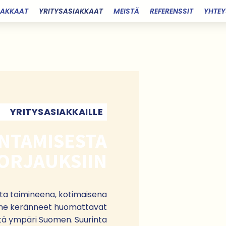
IAKKAAT
YRITYSASIAKKAAT
MEISTÄ
REFERENSSIT
YHTEY
YRITYSASIAKKAILLE
NTAMISESTA
ORJAUKSIIN
ta toimineena, kotimaisena
mme keränneet huomattavat
stä ympäri Suomen. Suurinta