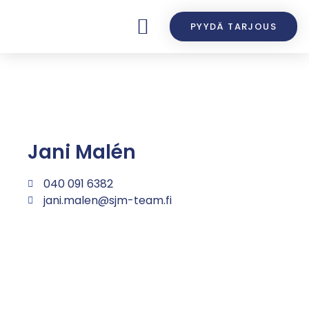
PYYDÄ TARJOUS
Jani Malén
040 091 6382
jani.malen@sjm-team.fi